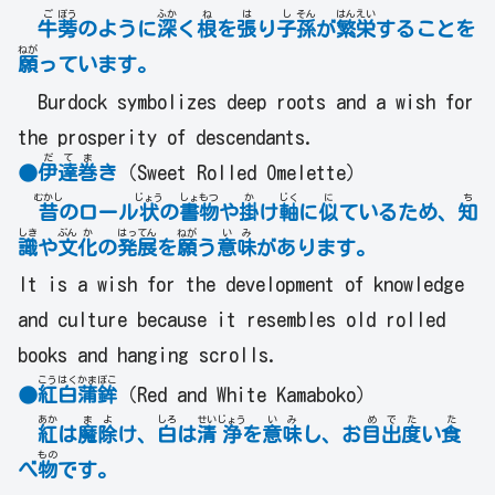
ご
ぼう
ふか
ね
は
し
そん
はん
えい
牛
蒡
のように
深
く
根
を
張
り
子
孫
が
繁
栄
することを
ねが
願
っています。
Burdock symbolizes deep roots and a wish for
the prosperity of descendants.
だ
て
ま
●
伊
達
巻
き
（Sweet Rolled Omelette）
むかし
じょう
しょ
もつ
か
じく
に
ち
昔
のロール
状
の
書
物
や
掛
け
軸
に
似
ているため、
知
しき
ぶん
か
はっ
てん
ねが
い
み
識
や
文
化
の
発
展
を
願
う
意
味
があります。
It is a wish for the development of knowledge
and culture because it resembles old rolled
books and hanging scrolls.
こう
はく
かま
ぼこ
●
紅
白
蒲
鉾
（Red and White Kamaboko）
あか
ま
よ
しろ
せい
じょう
い
み
め
で
た
た
紅
は
魔
除
け、
白
は
清
浄
を
意
味
し、お
目
出
度
い
食
もの
べ
物
です。