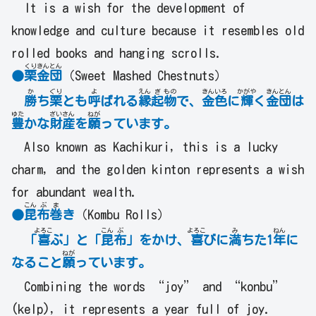
It is a wish for the development of
knowledge and culture because it resembles old
rolled books and hanging scrolls.
くり
きん
とん
●
栗
金
団
（Sweet Mashed Chestnuts）
か
ぐり
よ
えん
ぎ
もの
きん
いろ
かがや
きん
とん
勝
ち
栗
とも
呼
ばれる
縁
起
物
で、
金
色
に
輝
く
金
団
は
ゆた
ざい
さん
ねが
豊
かな
財
産
を
願
っています。
Also known as Kachikuri, this is a lucky
charm, and the golden kinton represents a wish
for abundant wealth.
こん
ぶ
ま
●
昆
布
巻
き
（Kombu Rolls）
よろこ
こん
ぶ
よろこ
み
ねん
「
喜
ぶ」と「
昆
布
」をかけ、
喜
びに
満
ちた1
年
に
ねが
なること
願
っています。
Combining the words “joy” and “konbu”
(kelp), it represents a year full of joy.