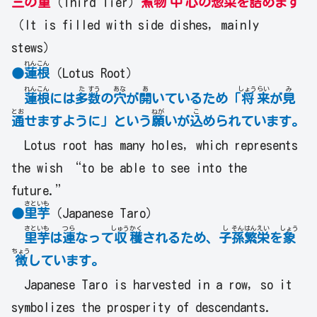
三
の
重
（Third Tier）
煮
物
中
心
の
惣
菜
を
詰
めます
（It is filled with side dishes, mainly
stews）
れん
こん
●
蓮
根
（Lotus Root）
れん
こん
た
すう
あな
あ
しょう
らい
み
蓮
根
には
多
数
の
穴
が
開
いているため「
将
来
が
見
とお
ねが
こ
通
せますように」という
願
いが
込
められています。
Lotus root has many holes, which represents
the wish “to be able to see into the
future.”
さと
いも
●
里
芋
（Japanese Taro）
さと
いも
つら
しゅう
かく
し
そん
はん
えい
しょう
里
芋
は
連
なって
収
穫
されるため、
子
孫
繁
栄
を
象
ちょう
徴
しています。
Japanese Taro is harvested in a row, so it
symbolizes the prosperity of descendants.