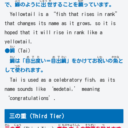
ぶり
しゅっ
せ
ねが
で、
鰤
のように
出
世
することを
願
っています。
Yellowtail is a “fish that rises in rank”
that changes its name as it grows, so it is
hoped that it will rise in rank like a
yellowtail.
たい
●
鯛
（Tai）
たい
め
で
た
め
で
たい
いわ
さかな
鯛
は「
目
出
度
い＝
目
出
鯛
」をかけてお
祝
いの
魚
と
つか
して
使
われます。
Tai is used as a celebratory fish, as its
name sounds like ‘medetai,’ meaning
‘congratulations’.
三の重（Third Tier）
さん
じゅう
に
もの
ちゅう
しん
そう
ざい
つ