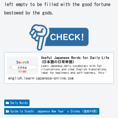
left empty to be filled with the good fortune
bestowed by the gods.
Useful Japanese Words for Daily Life
(日本語の日常単語)
Learn Japanese daily vocabulary with fun
illustrations and clear English translations.
Ideal for beginners and self-learners, this
visual approach helps you improve language
english.learn-japanese-online.com
skills quickly and enjoyably. Start learning
Japanese today!
Daily Words
Guide to Osechi: Japanese New Year’s Dishes (御節料理)