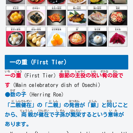
一の重（First Tier）
いち
じゅう
お
せち
しゅ
やく
いわ
ざかな
だん
一
の
重
（First Tier）
御
節
の
主
役
の
祝
い
肴
の
段
で
す
（Main celebratory dish of Osechi）
かず
こ
●
数
の
子
（Herring Roe）
に
しん
けん
ざい
に
しん
はつ
おん
にしん
おな
「
二
親
健
在
」の「
二
親
」の
発
音
が「
鯡
」と
同
じこと
りょう
しん
けん
ざい
し
そん
はん
えい
い
み
から、
両
親
が
健
在
で
子
孫
が
繁
栄
するという
意
味
が
あります。