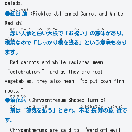
salads）
こう
はく
なます
●
紅
白
膾
（Pickled Julienned Carrot and White
Radish）
あか
にん
じん
しろ
だい
こん
いわ
い
み
赤
い
人
参
と
白
い
大
根
で「お
祝
い」の
意
味
があり、
こん
さい
ね
は
い
み
根
菜
なので「しっかり
根
を
張
る」という
意
味
もあり
ます。
Red carrots and white radishes mean
“celebration,” and as they are root
vegetables, they also mean “to put down firm
roots.”
きっ
か
かぶ
●
菊
花
蕪
（Chrysanthemum-Shaped Turnip）
きく
じゃ
き
はら
ふ
ろう
ちょう
じゅ
しょう
ちょう
菊
は
「
邪
気
を
払
う」とされ、
不
老
長
寿
の
象
徴
で
す。
Chrysanthemums are said to “ward off evil