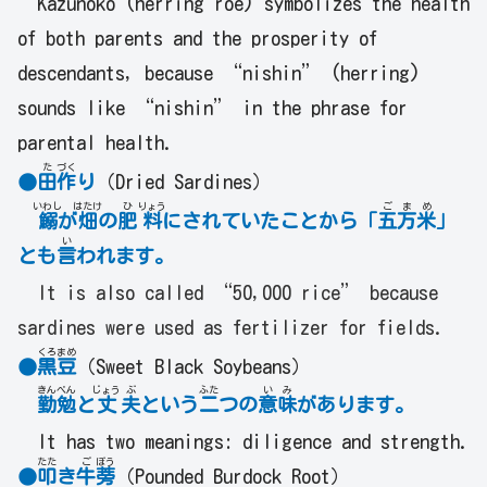
Kazunoko (herring roe) symbolizes the health
of both parents and the prosperity of
descendants, because “nishin” (herring)
sounds like “nishin” in the phrase for
parental health.
た
づく
●
田
作
り
（Dried Sardines）
いわし
はたけ
ひ
りょう
ご
ま
め
鰯
が
畑
の
肥
料
にされていたことから「
五
万
米
」
い
とも
言
われます。
It is also called “50,000 rice” because
sardines were used as fertilizer for fields.
くろ
まめ
●
黒
豆
（Sweet Black Soybeans）
きん
べん
じょう
ぶ
ふた
い
み
勤
勉
と
丈
夫
という
二
つの
意
味
があります。
It has two meanings: diligence and strength.
たた
ご
ぼう
●
叩
き
牛
蒡
（Pounded Burdock Root）