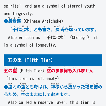
spirits” and are a symbol of eternal youth
and longevity.
ちょ
ろ
ぎ
●
長
老
喜
（Chinese Artichoke）
ち
ょ
ろ
ぎ
か
ちょう
じゅ
ねが
「
千
代
呂
木
」とも
書
き、
長
寿
を
願
っています。
Also written as “千代呂木” (Chorogi), it
is a symbol of longevity.
五の重（Fifth Tier）
ご
じゅう
から
なに
い
五
の
重
（Fifth Tier）
空
のまま
何
も
入
れません
（This tier is left empty）
ひか
じゅう
よ
かみ
さま
さず
ふく
つめ
●
控
えの
重
とも
呼
ばれ、
神
様
から
授
かった
福
を
詰
め
から
るため、
空
のままにしておきます。
Also called a reserve layer, this tier is