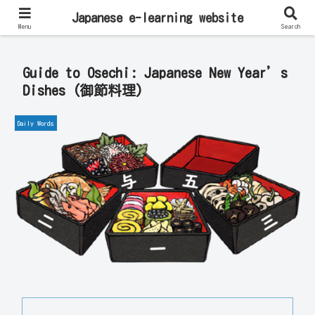
Learn Japanese Online | Private Lessons with Native Japanese Teachers!
Japanese e-learning website
Menu
Search
Guide to Osechi: Japanese New Year’s
Dishes (御節料理)
Daily Words