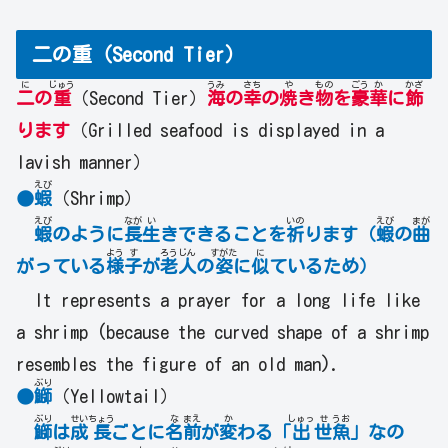
二の重（Second Tier）
に
じゅう
うみ
さち
や
もの
ごう
か
かざ
二
の
重
（Second Tier）
海
の
幸
の
焼
き
物
を
豪
華
に
飾
ります
（Grilled seafood is displayed in a
lavish manner）
えび
●
蝦
（Shrimp）
えび
なが
い
いの
えび
まが
蝦
のように
長
生
きできることを
祈
ります（
蝦
の
曲
よう
す
ろう
じん
すがた
に
がっている
様
子
が
老
人
の
姿
に
似
ているため）
It represents a prayer for a long life like
a shrimp (because the curved shape of a shrimp
resembles the figure of an old man).
ぶり
●
鰤
（Yellowtail）
ぶり
せい
ちょう
な
まえ
か
しゅっ
せ
うお
鰤
は
成
長
ごとに
名
前
が
変
わる「
出
世
魚
」なの