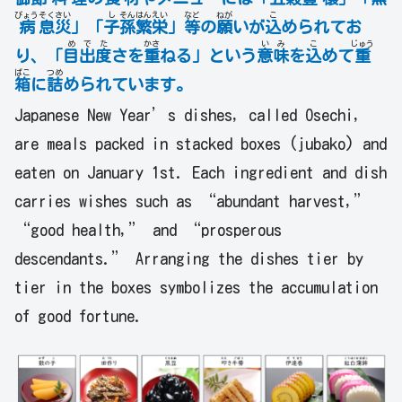
びょう
そく
さい
し
そん
はん
えい
など
ねが
こ
病
息
災
」「
子
孫
繁
栄
」
等
の
願
いが
込
められてお
め
で
た
かさ
い
み
こ
じゅう
り、「
目
出
度
さを
重
ねる」という
意
味
を
込
めて
重
ばこ
つめ
箱
に
詰
められています。
Japanese New Year’s dishes, called Osechi,
are meals packed in stacked boxes (jubako) and
eaten on January 1st. Each ingredient and dish
carries wishes such as “abundant harvest,”
“good health,” and “prosperous
descendants.” Arranging the dishes tier by
tier in the boxes symbolizes the accumulation
of good fortune.