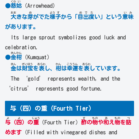
くわ
い
●
慈
姑
（Arrowhead）
おお
め
よう
す
め
で
た
い
み
大
きな
芽
がでた
様
子
から「
目
出
度
い」という
意
味
があります。
Its large sprout symbolizes good luck and
celebration.
きん
かん
●
金
柑
（Kumquat）
きん
ざい
ほう
あらわ
かん
こう
うん
あらわ
金
は
財
宝
を
表
し、
柑
は
幸
運
を
表
しています。
The ‘gold’ represents wealth, and the
‘citrus’ represents good fortune.
与（四）の重（Fourth Tier）
よ
よ
じゅう
す
もの
あ
もの
つ
与
（
四
）の
重
（Fourth Tier）
酢
の
物
や
和
え
物
を
詰
めます
（Filled with vinegared dishes and