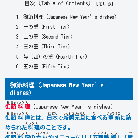
目次（Table of Contents）
御節料理（Japanese New Year’s dishes）
一の重（First Tier）
二の重（Second Tier）
三の重（Third Tier）
与（四）の重（Fourth Tier）
五の重（Fifth Tier）
御節料理（Japanese New Year’s
dishes）
お
せち
りょう
り
御
節
料
理
（Japanese New Year’s dishes）
お
せち
りょう
り
に
ほん
しん
れき
がん
たん
た
じゅう
ばこ
つ
御
節
料
理
とは、
日
本
で
新
暦
元
旦
に
食
べる
重
箱
に
詰
りょう
り
められた
料
理
のことです。
お
せち
りょう
り
しょく
ざい
ご
こく
ほう
じょう
む
御
節
料
理
の
食
材
やメニューには「
五
穀
豊
穣
」「
無