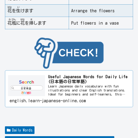
はな
い
花
を
生
けます
Arrange the flowers
か
びん
はな
さ
花
瓶
に
花
を
挿
します
Put flowers in a vase
Useful Japanese Words for Daily Life
(日本語の日常単語)
Learn Japanese daily vocabulary with fun
illustrations and clear English translations.
Ideal for beginners and self-learners, this
visual approach helps you improve language
english.learn-japanese-online.com
skills quickly and enjoyably. Start learning
Japanese today!
Daily Words