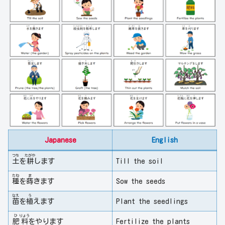
Japanese
English
つち
たがや
土
を
耕
します
Till the soil
たね
ま
種
を
蒔
きます
Sow the seeds
なえ
う
苗
を
植
えます
Plant the seedlings
ひ
りょう
肥
料
をやります
Fertilize the plants