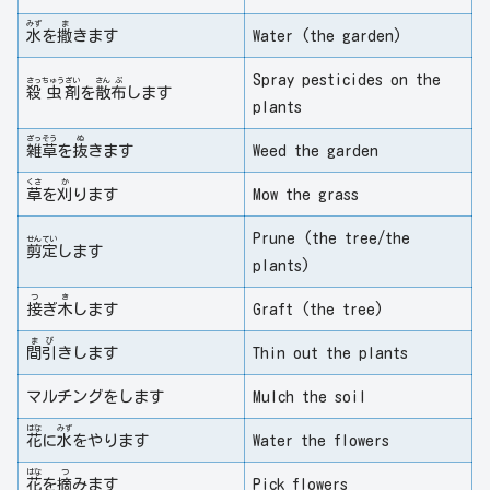
みず
ま
水
を
撒
きます
Water (the garden)
Spray pesticides on the
さっ
ちゅう
ざい
さん
ぷ
殺
虫
剤
を
散
布
します
plants
ざっ
そう
ぬ
雑
草
を
抜
きます
Weed the garden
くさ
か
草
を
刈
ります
Mow the grass
Prune (the tree/the
せん
てい
剪
定
します
plants)
つ
き
接
ぎ
木
します
Graft (the tree)
ま
び
間
引
きします
Thin out the plants
マルチングをします
Mulch the soil
はな
みず
花
に
水
をやります
Water the flowers
はな
つ
花
を
摘
みます
Pick flowers