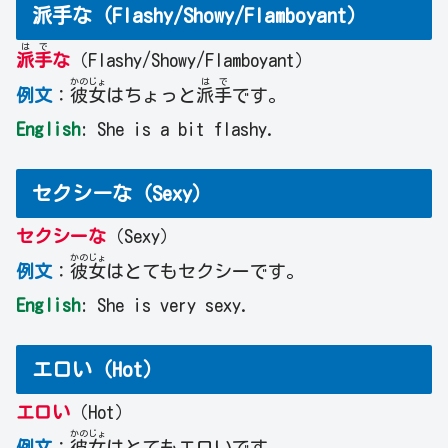
派手な（Flashy/Showy/Flamboyant）
は
で
派
手
な
（Flashy/Showy/Flamboyant）
かの
じょ
は
で
例文
：
彼
女
はちょっと
派
手
です。
English
: She is a bit flashy.
セクシーな（Sexy）
セクシーな
（Sexy）
かの
じょ
例文
：
彼
女
はとてもセクシーです。
English
: She is very sexy.
エロい（Hot）
エロい
（Hot）
かの
じょ
例文
：
彼
女
はとてもエロいです。