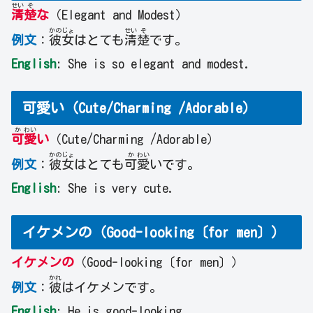
せい
そ
清
楚
な
（Elegant and Modest）
かの
じょ
せい
そ
例文
：
彼
女
はとても
清
楚
です。
English
: She is so elegant and modest.
可愛い（Cute/Charming /Adorable）
か
わい
可
愛
い
（Cute/Charming /Adorable）
かの
じょ
か
わい
例文
：
彼
女
はとても
可
愛
いです。
English
: She is very cute.
イケメンの（Good-looking〔for men〕）
イケメンの
（Good-looking〔for men〕）
かれ
例文
：
彼
はイケメンです。
English
: He is good-looking.