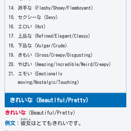
派手な（Flashy/Showy/Flamboyant）
セクシーな（Sexy）
エロい（Hot）
上品な（Refined/Elegant/Classy）
下品な（Vulgar/Crude）
きもい（Gross/Creepy/Disgusting）
やばい（Amazing/Incredible/Weird/Creepy）
エモい（Emotionally
moving/Nostalgic/Touching）
きれいな（Beautiful/Pretty）
きれいな
（Beautiful/Pretty）
かの
じょ
例文
：
彼
女
はとてもきれいです。