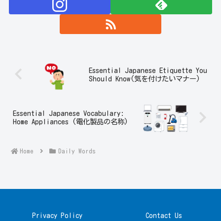
Essential Japanese Etiquette You
Should Know(気を付けたいマナー)
Essential Japanese Vocabulary:
Home Appliances (電化製品の名称)
Home
Daily Words
Privacy Policy
Contact Us