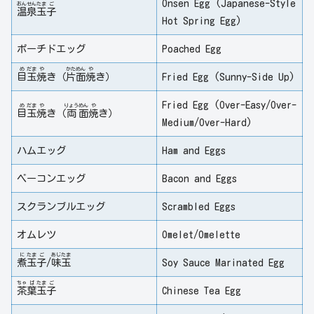
Onsen Egg (Japanese-Style
おん
せん
たま
ご
温
泉
玉
子
Hot Spring Egg)
ポーチドエッグ
Poached Egg
め
だま
や
かた
めん
や
目
玉
焼
き（
片
面
焼
き）
Fried Egg (Sunny-Side Up)
Fried Egg (Over-Easy/Over-
め
だま
や
りょう
めん
や
目
玉
焼
き（
両
面
焼
き）
Medium/Over-Hard)
ハムエッグ
Ham and Eggs
ベーコンエッグ
Bacon and Eggs
スクランブルエッグ
Scrambled Eggs
オムレツ
Omelet/Omelette
に
たま
ご
あじ
たま
煮
玉
子
/
味
玉
Soy Sauce Marinated Egg
ちゃ
ば
たま
ご
茶
葉
玉
子
Chinese Tea Egg