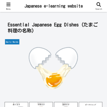
Learn Japanese Online | Private Lessons with Native Japanese Teachers!
Japanese e-learning website
Menu
Search
Essential Japanese Egg Dishes (たまご
料理の名称)
Daily Words