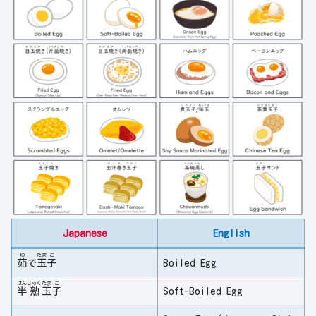
Japanese
English
ゆ
たま
ご
茹
で
玉
子
Boiled Egg
はん
じゅく
たま
ご
半
熟
玉
子
Soft-Boiled Egg