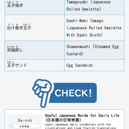
Tamagoyaki (Japanese
たま
ご
や
玉
子
焼
き
Rolled Omelette)
Dashi-Maki Tamago
だ
し
ま
たま
ご
出
汁
巻
き
玉
子
(Japanese Rolled Omelette
With Dashi Broth)
Chawanmushi (Steamed Egg
ちゃ
わん
む
茶
碗
蒸
し
Custard)
たま
ご
玉
子
サンド
Egg Sandwich
Useful Japanese Words for Daily Life
(日本語の日常単語)
Learn Japanese daily vocabulary with fun
illustrations and clear English translations.