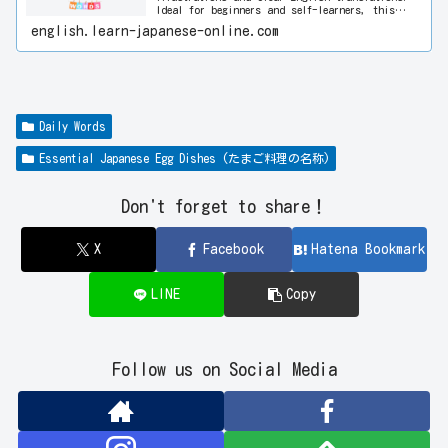
Ideal for beginners and self-learners, this
visual approach helps you improve language
english.learn-japanese-online.com
skills quickly and enjoyably. Start learning
Japanese today!
Daily Words
Essential Japanese Egg Dishes (たまご料理の名称)
Don't forget to share！
X
Facebook
Hatena Bookmark
LINE
Copy
Follow us on Social Media