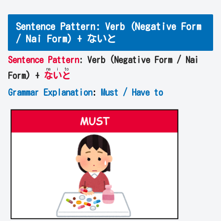
Sentence Pattern: Verb (Negative Form
/ Nai Form) + ないと
Sentence Pattern
: Verb (Negative Form / Nai
na
i
to
Form) +
な
い
と
Grammar Explanation
:
Must / Have to