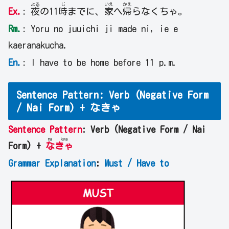
よる
じ
いえ
かえ
Ex.
:
夜
の11
時
までに、
家
へ
帰
らなくちゃ。
Rm.
: Yoru no juuichi ji made ni, ie e
kaeranakucha.
En.
: I have to be home before 11 p.m.
Sentence Pattern: Verb (Negative Form
/ Nai Form) + なきゃ
Sentence Pattern
: Verb (Negative Form / Nai
na
kya
Form) +
な
きゃ
Grammar Explanation
:
Must / Have to