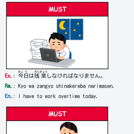
きょ
う
ざん
ぎょう
Ex.
:
今
日
は
残
業
しなければなりません。
Rm.
: Kyo wa zangyo shinakereba narimasen.
En.
: I have to work overtime today.