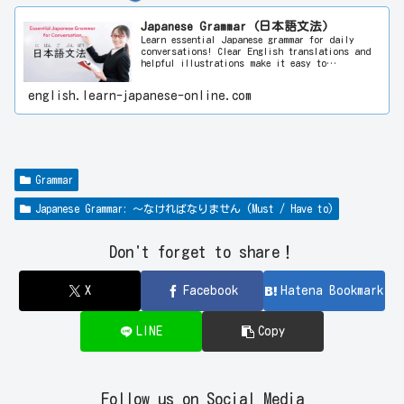
Japanese Grammar (日本語文法)
Learn essential Japanese grammar for daily
conversations! Clear English translations and
helpful illustrations make it easy to
understand. Perfect for all Japanese learners!
english.learn-japanese-online.com
Grammar
Japanese Grammar: ～なければなりません (Must / Have to)
Don't forget to share！
X
Facebook
Hatena Bookmark
LINE
Copy
Follow us on Social Media