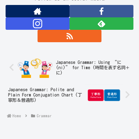
Japanese Grammar: Using “に
(ni)” for Time (時間を表す名詞＋
に)
Japanese Grammar: Polite and
Plain Form Conjugation Chart (丁
寧形＆普通形)
Home
Grammar