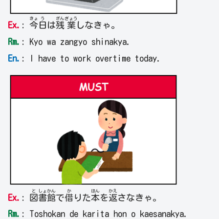
きょ
う
ざん
ぎょう
Ex.
:
今
日
は
残
業
しなきゃ。
Rm.
: Kyo wa zangyo shinakya.
En.
: I have to work overtime today.
と
しょ
かん
か
ほん
かえ
Ex.
:
図
書
館
で
借
りた
本
を
返
さなきゃ。
Rm.
: Toshokan de karita hon o kaesanakya.