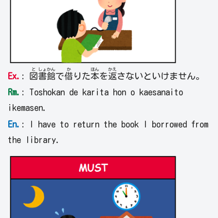
と
しょ
かん
か
ほん
かえ
Ex.
:
図
書
館
で
借
りた
本
を
返
さないといけません。
Rm.
: Toshokan de karita hon o kaesanaito
ikemasen.
En.
: I have to return the book I borrowed from
the library.