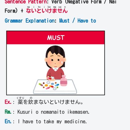
Sentence Pattern
: Verb (Negative Form / Nai
na
i
to
i
ke
ma
se
n
Form) +
な
い
と
い
け
ま
せ
ん
Grammar Explanation
:
Must / Have to
くすり
の
Ex.
:
薬
を
飲
まないといけません。
Rm.
: Kusuri o nomanaito ikemasen.
En.
: I have to take my medicine.