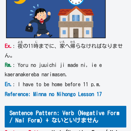
よる
じ
いえ
かえ
Ex.
:
夜
の11
時
までに、
家
へ
帰
らなければなりませ
ん。
Rm.
: Yoru no juuichi ji made ni, ie e
kaeranakereba narimasen.
En.
: I have to be home before 11 p.m.
Reference: Minna no Nihongo Lesson 17
Sentence Pattern: Verb (Negative Form
/ Nai Form) + ないといけません