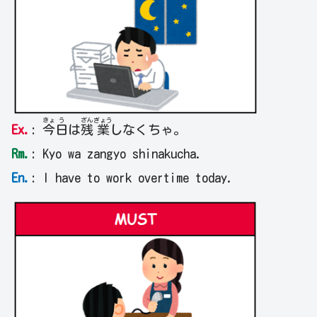
きょ
う
ざん
ぎょう
Ex.
:
今
日
は
残
業
しなくちゃ。
Rm.
: Kyo wa zangyo shinakucha.
En.
: I have to work overtime today.