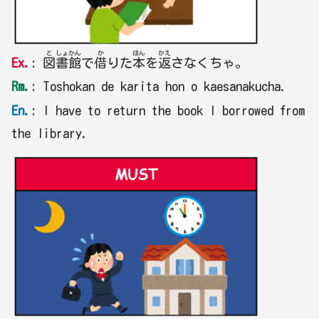
と
しょ
かん
か
ほん
かえ
Ex.
:
図
書
館
で
借
りた
本
を
返
さなくちゃ。
Rm.
: Toshokan de karita hon o kaesanakucha.
En.
: I have to return the book I borrowed from
the library.