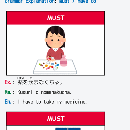
Grammar Explanation
:
Must / Have to
くすり
の
Ex.
:
薬
を
飲
まなくちゃ。
Rm.
: Kusuri o nomanakucha.
En.
: I have to take my medicine.