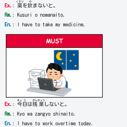
くすり
の
Ex.
:
薬
を
飲
まないと。
Rm.
: Kusuri o nomanaito.
En.
: I have to take my medicine.
きょ
う
ざん
ぎょう
Ex.
:
今
日
は
残
業
しないと。
Rm.
: Kyo wa zangyo shinaito.
En.
: I have to work overtime today.