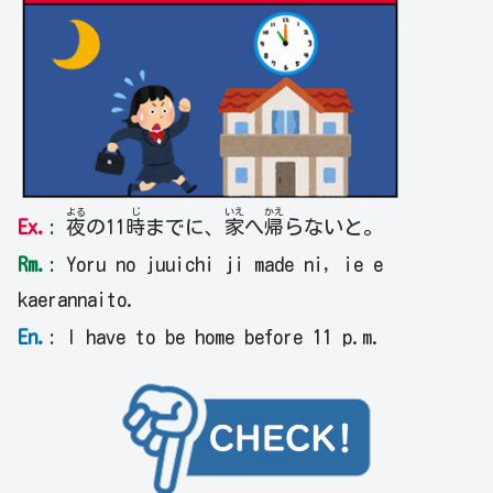
よる
じ
いえ
かえ
Ex.
:
夜
の11
時
までに、
家
へ
帰
らないと。
Rm.
: Yoru no juuichi ji made ni, ie e
kaerannaito.
En.
: I have to be home before 11 p.m.