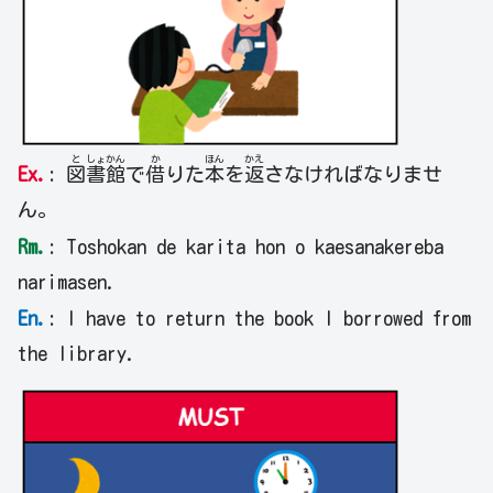
と
しょ
かん
か
ほん
かえ
Ex.
:
図
書
館
で
借
りた
本
を
返
さなければなりませ
ん。
Rm.
: Toshokan de karita hon o kaesanakereba
narimasen.
En.
: I have to return the book I borrowed from
the library.