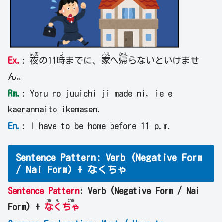
よる
じ
いえ
かえ
Ex.
:
夜
の11
時
までに、
家
へ
帰
らないといけませ
ん。
Rm.
: Yoru no juuichi ji made ni, ie e
kaerannaito ikemasen.
En.
: I have to be home before 11 p.m.
Sentence Pattern: Verb (Negative Form
/ Nai Form) + なくちゃ
Sentence Pattern
: Verb (Negative Form / Nai
na
ku
cha
Form) +
な
く
ちゃ