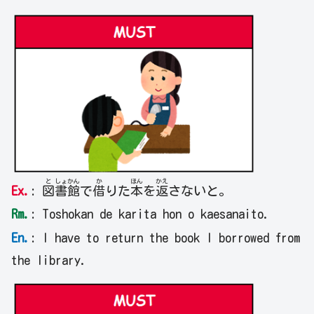
と
しょ
かん
か
ほん
かえ
Ex.
:
図
書
館
で
借
りた
本
を
返
さないと。
Rm.
: Toshokan de karita hon o kaesanaito.
En.
: I have to return the book I borrowed from
the library.