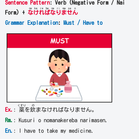
Sentence Pattern
: Verb (Negative Form / Nai
na
ke
re
ba
na
ri
ma
se
n
Form) +
な
け
れ
ば
な
り
ま
せ
ん
Grammar Explanation
:
Must / Have to
くすり
の
Ex.
:
薬
を
飲
まなければなりません。
Rm.
: Kusuri o nomanakereba narimasen.
En.
: I have to take my medicine.