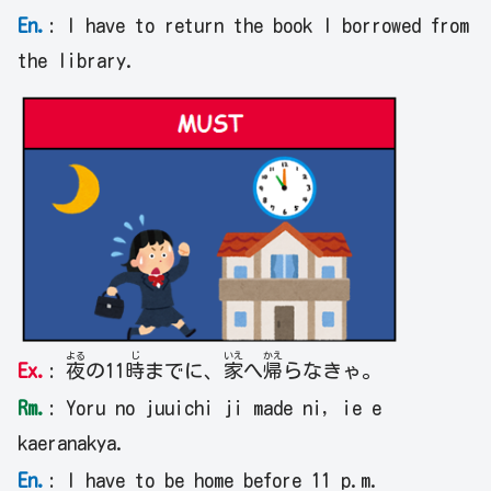
En.
: I have to return the book I borrowed from
the library.
よる
じ
いえ
かえ
Ex.
:
夜
の11
時
までに、
家
へ
帰
らなきゃ。
Rm.
: Yoru no juuichi ji made ni, ie e
kaeranakya.
En.
: I have to be home before 11 p.m.