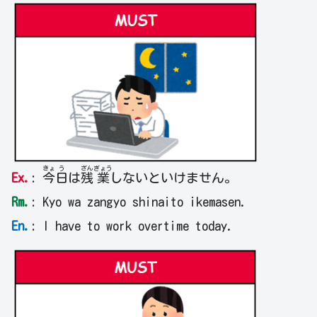
きょ
う
ざん
ぎょう
Ex.
:
今
日
は
残
業
しないといけません。
Rm.
: Kyo wa zangyo shinaito ikemasen.
En.
: I have to work overtime today.