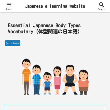
Learn Japanese Online | Private Lessons with Native Japanese Teachers!
Japanese e-learning website
Menu
Search
Essential Japanese Body Types
Vocabulary (体型関連の日本語)
Daily Words