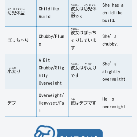
She has a
かの
じょ
よう
じ
たい
Childlike
彼
女
は
幼
児
体
よう
じ
たい
けい
幼
児
体
型
childlike
けい
Build
型
です
build.
かの
じょ
彼
女
はぽっち
Chubby/Plum
She’s
ぽっちゃり
ゃりしていま
p
chubby.
す
A Bit
She’s
かの
じょ
こ
ぶと
Chubby/Slig
彼
女
は
小
太
り
こ
ぶと
小
太
り
slightly
htly
です
overweight.
Overweight
Overweight/
He’s
かれ
デブ
Heavyset/Fa
彼
はデブです
overweight.
t