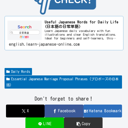
Useful Japanese Words for Daily Life
(日本語の日常単語)
Learn Japanese daily vocabulary with fun
illustrations and clear English translations.
Ideal for beginners and self-learners, this
visual approach helps you improve language
english.learn-japanese-online.com
skills quickly and enjoyably. Start learning
Japanese today!
Daily Words
Essential Japanese Marriage Proposal Phrases (プロポーズの日本
語)
Don't forget to share！
X
Facebook
Hatena Bookmark
LINE
Copy