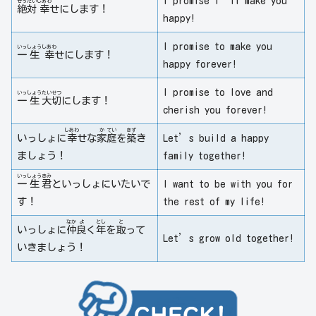
I promise I’ll make you
ぜっ
たい
しあわ
絶
対
幸
せにします！
happy!
I promise to make you
いっ
しょう
しあわ
一
生
幸
せにします！
happy forever!
I promise to love and
いっ
しょう
たい
せつ
一
生
大
切
にします！
cherish you forever!
しあわ
か
てい
きず
いっしょに
幸
せな
家
庭
を
築
き
Let’s build a happy
ましょう！
family together!
いっ
しょう
きみ
一
生
君
といっしょにいたいで
I want to be with you for
す！
the rest of my life!
なか
よ
とし
と
いっしょに
仲
良
く
年
を
取
って
Let’s grow old together!
いきましょう！