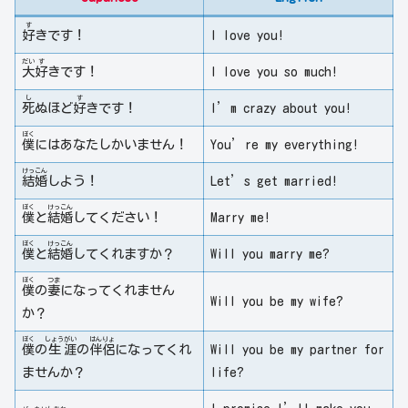
す
好
きです！
I love you!
だい
す
大
好
きです！
I love you so much!
し
す
死
ぬほど
好
きです！
I’m crazy about you!
ぼく
僕
にはあなたしかいません！
You’re my everything!
けっ
こん
結
婚
しよう！
Let’s get married!
ぼく
けっ
こん
僕
と
結
婚
してください！
Marry me!
ぼく
けっ
こん
僕
と
結
婚
してくれますか？
Will you marry me?
ぼく
つま
僕
の
妻
になってくれません
Will you be my wife?
か？
ぼく
しょう
がい
はん
りょ
僕
の
生
涯
の
伴
侶
になってくれ
Will you be my partner for
ませんか？
life?