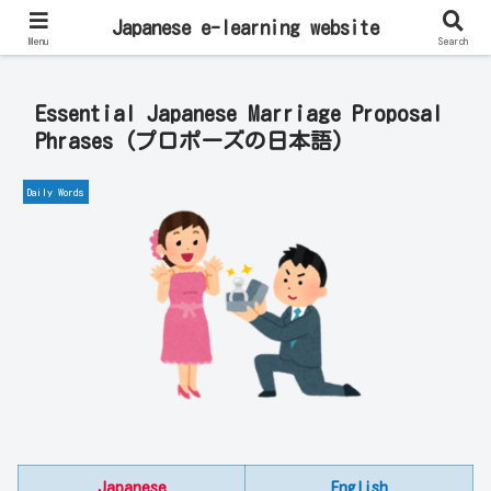
Learn Japanese Online | Private Lessons with Native Japanese Teachers!
Japanese e-learning website
Menu
Search
Essential Japanese Marriage Proposal
Phrases (プロポーズの日本語)
Daily Words
Japanese
English