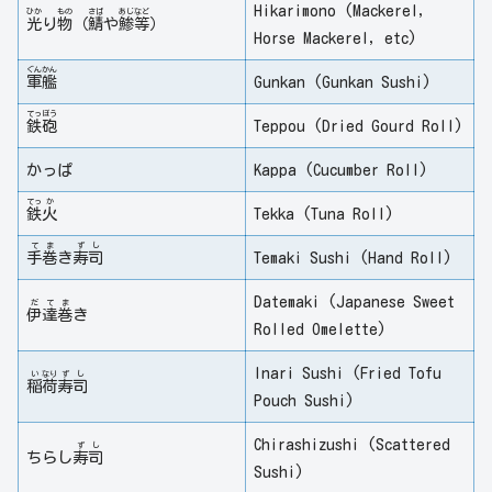
Hikarimono (Mackerel,
ひか
もの
さば
あじ
など
光
り
物
（
鯖
や
鯵
等
）
Horse Mackerel, etc)
ぐん
かん
軍
艦
Gunkan (Gunkan Sushi)
てっ
ぽう
鉄
砲
Teppou (Dried Gourd Roll)
かっぱ
Kappa (Cucumber Roll)
てっ
か
鉄
火
Tekka (Tuna Roll)
て
ま
ず
し
手
巻
き
寿
司
Temaki Sushi (Hand Roll)
Datemaki (Japanese Sweet
だ
て
ま
伊
達
巻
き
Rolled Omelette)
Inari Sushi (Fried Tofu
い
なり
ず
し
稲
荷
寿
司
Pouch Sushi)
Chirashizushi (Scattered
ず
し
ちらし
寿
司
Sushi)