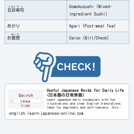
Gomokuzushi (Mixed-
ご
もく
ず
し
五
目
寿
司
Ingredient Sushi)
あがり
Agari (Post-meal Tea)
あい
そ
お
愛
想
Oaiso (Bill/Check)
Useful Japanese Words for Daily Life
(日本語の日常単語)
Learn Japanese daily vocabulary with fun
illustrations and clear English translations.
Ideal for beginners and self-learners, this
visual approach helps you improve language
english.learn-japanese-online.com
skills quickly and enjoyably. Start learning
Japanese today!