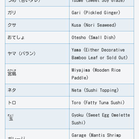
つめ（
甘
いタレ）
Tsume (Sweet Soy Glaze)
ガリ
Gari (Pickled Ginger)
クサ
Kusa (Nori Seaweed)
おてしょ
Otesho (Small Dish)
Yama (Either Decorative
ヤマ（バラン）
Bamboo Leaf or Sold Out)
Miyajima (Wooden Rice
みや
じま
宮
島
Paddle)
ネタ
Neta (Sushi Topping)
トロ
Toro (Fatty Tuna Sushi)
Gyoku (Sweet Egg Omelette
ぎょく
玉
Sushi)
Garage (Mantis Shrimp
ガレージ