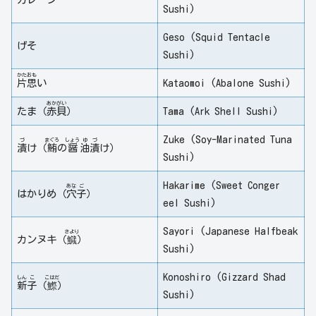
Sushi)
Geso (Squid Tentacle
げそ
Sushi)
かた
おも
片
思
い
Kataomoi (Abalone Sushi)
あか
がい
たま（
赤
貝
）
Tama (Ark Shell Sushi)
Zuke (Soy-Marinated Tuna
づ
まぐろ
しょう
ゆ
づ
漬
け（
鮪
の
醤
油
漬
け）
Sushi)
Hakarime (Sweet Conger
あな
ご
はかりめ（
穴
子
）
eel Sushi)
Sayori (Japanese Halfbeak
さより
カンヌキ（
鱵
）
Sushi)
Konoshiro (Gizzard Shad
しん
こ
こはだ
新
子
（
鰶
）
Sushi)