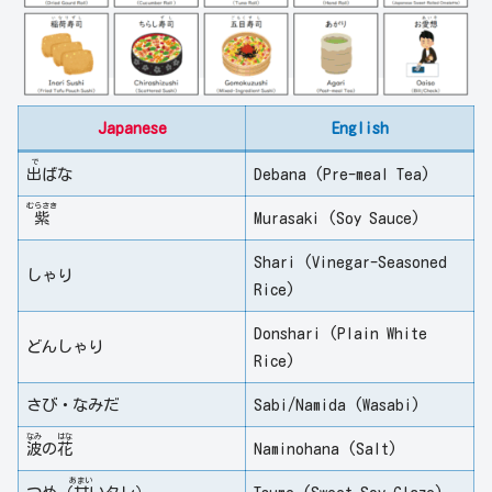
Japanese
English
で
出
ばな
Debana (Pre-meal Tea)
むらさき
紫
Murasaki (Soy Sauce)
Shari (Vinegar-Seasoned
しゃり
Rice)
Donshari (Plain White
どんしゃり
Rice)
さび・なみだ
Sabi/Namida (Wasabi)
なみ
はな
波
の
花
Naminohana (Salt)
あまい