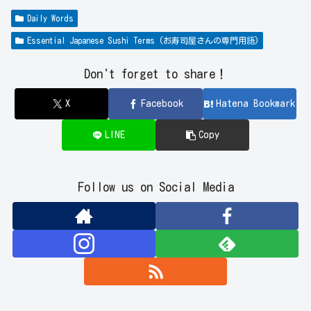
Daily Words
Essential Japanese Sushi Terms (お寿司屋さんの専門用語)
Don't forget to share！
X
Facebook
Hatena Bookmark
LINE
Copy
Follow us on Social Media